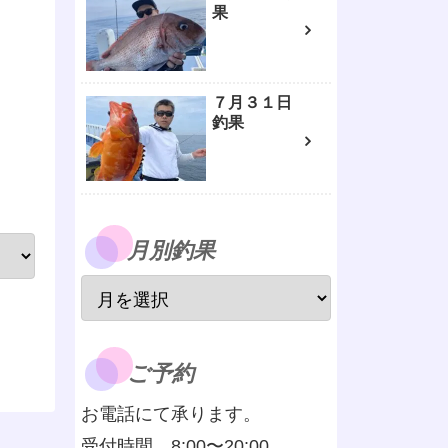
果
７月３１日
釣果
月別釣果
ご予約
お電話にて承ります。
受付時間 8:00〜20:00