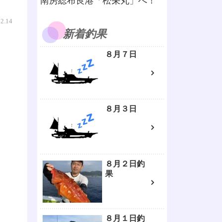
南房総布良港「松栄丸」へ！
02.14
新着釣果
８月７日
８月３日
８月２日釣
果
８月１日釣