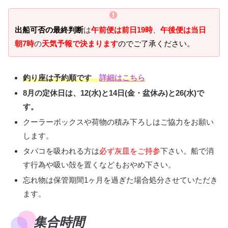
出船可否の最終判断
は
午前便は前日19時
、
午後便は当日
朝7時
の
天気予報で決まります
のでご了承ください。
釣り座は予約順です
詳細はこちら
8月の定休日は、12(水)と14日(金・盆休み)と26(水)で
す。
クーラーボックスや荷物の積み下ろしはご協力をお願い
します。
タバコを吸われる方は
必ず灰皿をご持参
下さい。船で消
す行為や吸い殻を置くなどもおやめ下さい。
忘れ物は保管期間1ヶ月を過ぎた場合処分させていただき
ます。
集合時間