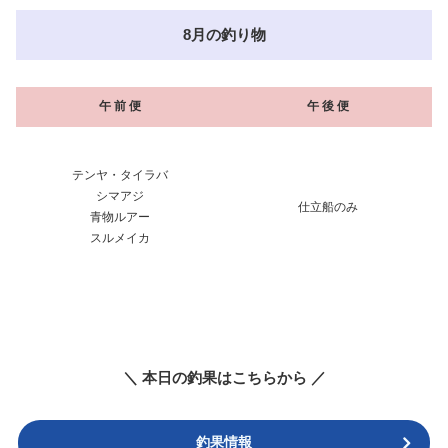
8月の釣り物
午 前 便
午 後 便
テンヤ・タイラバ
シマアジ
仕立船のみ
青物ルアー
スルメイカ
＼ 本日の釣果はこちらから ／
釣果情報