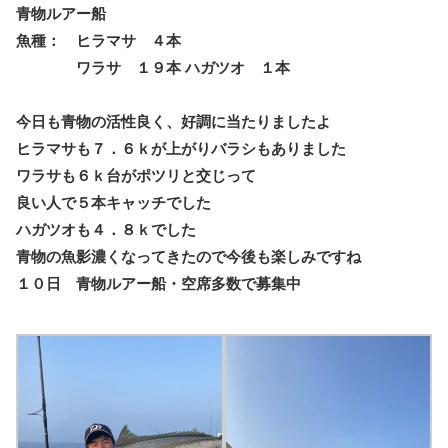
青物ルアー船
魚種： ヒラマサ ４本
ワラサ １９本 ハガツオ １本
今日も青物の活性良く、好調に当たりましたよ
ヒラマサも７．６ｋが上がりバラシもありました
ワラサも６ｋ台がポツリと交じって
良い人で５本キャッチでした
ハガツオも４．８ｋでした
青物の魚影濃くなってきたので今後も楽しみですね
１０日 青物ルアー船・空席多数で募集中