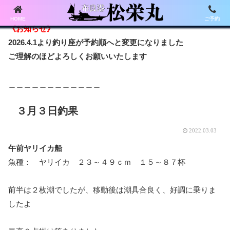
HOME
ご予約
《お知らせ》
2026.4.1より釣り座が予約順へと変更になりました
ご理解のほどよろしくお願いいたします
＿＿＿＿＿＿＿＿＿＿＿＿
３月３日釣果
2022.03.03
午前ヤリイカ船
魚種： ヤリイカ ２３～４９ｃｍ １５～８７杯
前半は２枚潮でしたが、移動後は潮具合良く、好調に乗りま
したよ