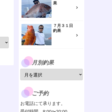
果
７月３１日
釣果
月別釣果
ご予約
お電話にて承ります。
受付時間 8:00〜20:00