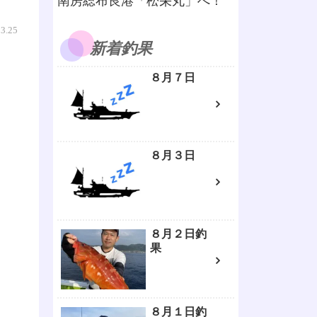
南房総布良港「松栄丸」へ！
03.25
新着釣果
８月７日
８月３日
８月２日釣
果
８月１日釣