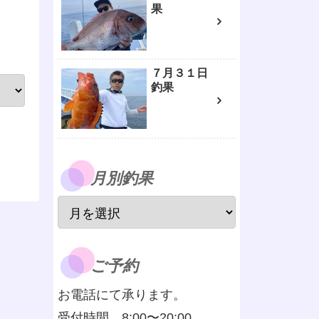
果
７月３１日
釣果
月別釣果
ご予約
お電話にて承ります。
受付時間 8:00〜20:00