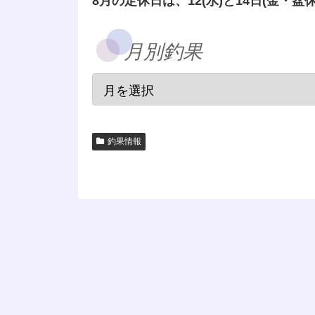
8月の定休日は、12(水)と14日(金・盆休
月別釣果
釣果情報