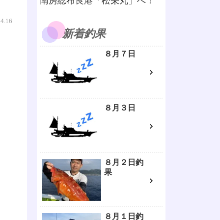
南房総布良港「松栄丸」へ！
04.16
新着釣果
８月７日
８月３日
８月２日釣
果
８月１日釣