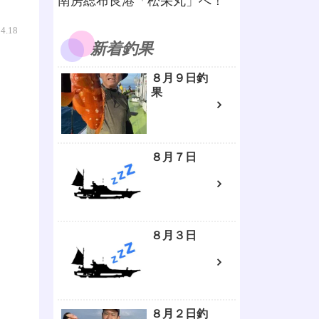
南房総布良港「松栄丸」へ！
04.18
新着釣果
８月９日釣
果
８月７日
８月３日
８月２日釣