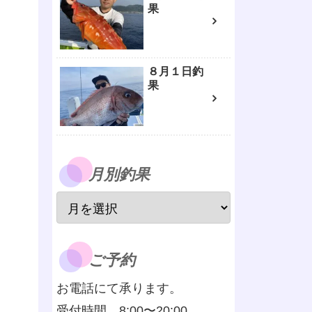
果
８月１日釣
果
月別釣果
ご予約
お電話にて承ります。
受付時間 8:00〜20:00