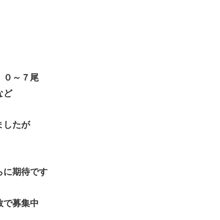
 ０～７尾
など
ましたが
らに期待です
数で募集中