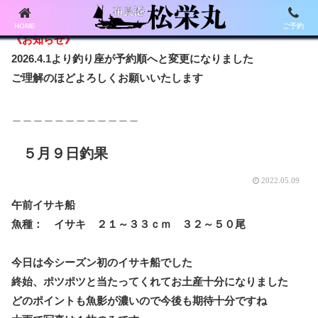
HOME
ご予約
《お知らせ》
2026.4.1より釣り座が予約順へと変更になりました
ご理解のほどよろしくお願いいたします
＿＿＿＿＿＿＿＿＿＿＿＿
５月９日釣果
2022.05.09
午前イサキ船
魚種： イサキ ２１～３３ｃｍ ３２～５０尾
今日は今シーズン初のイサキ船でした
終始、ポツポツと当たってくれてお土産十分になりました
どのポイントも魚影が濃いので今後も期待十分ですね