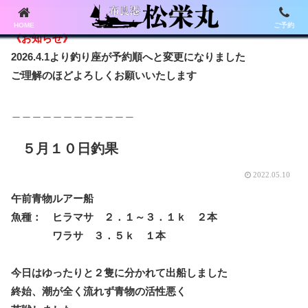
HOME
ご予約
《お知らせ》
2026.4.1より釣り座が予約順へと変更になりました
ご理解のほどよろしくお願いいたします
＿＿＿＿＿＿＿＿＿＿＿＿
５月１０日釣果
2022.05.10
午前青物ルアー船
魚種： ヒラマサ ２．１～３．１ｋ ２本
ワラサ ３．５ｋ １本
今日はゆったりと２隻に分かれて出船しました
終始、潮が全く流れず青物の活性悪く