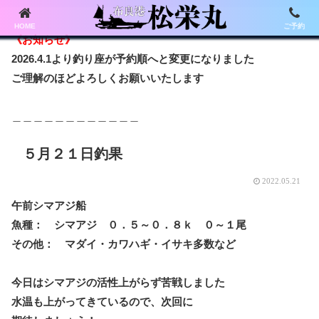
HOME
ご予約
《お知らせ》
2026.4.1より釣り座が予約順へと変更になりました
ご理解のほどよろしくお願いいたします
＿＿＿＿＿＿＿＿＿＿＿＿
５月２１日釣果
2022.05.21
午前シマアジ船
魚種： シマアジ ０．５～０．８ｋ ０～１尾
その他： マダイ・カワハギ・イサキ多数など
今日はシマアジの活性上がらず苦戦しました
水温も上がってきているので、次回に