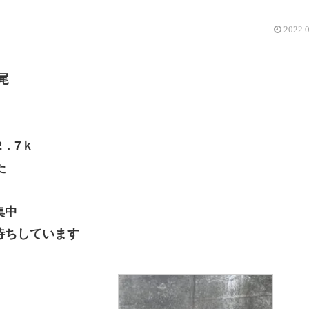
2022.
尾
2．7ｋ
た
集中
待ちしています