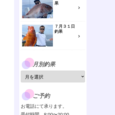
果
７月３１日
釣果
月別釣果
ご予約
お電話にて承ります。
受付時間 8:00〜20:00