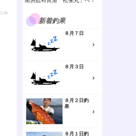
南房総布良港「松栄丸」へ！
05.30
新着釣果
８月７日
８月３日
８月２日釣
果
８月１日釣