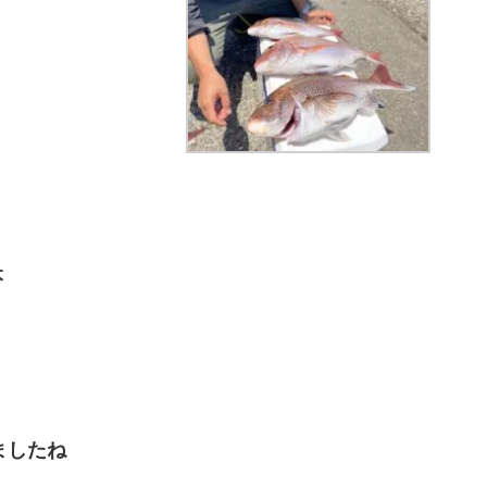
本
ましたね