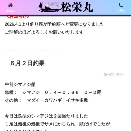
HOME
ご予約
《お知らせ》
2026.4.1より釣り座が予約順へと変更になりました
ご理解のほどよろしくお願いいたします
＿＿＿＿＿＿＿＿＿＿＿＿
６月２日釣果
2022.06.02
午前シマアジ船
魚種： シマアジ ０．４～０．８ｋ ０～２尾
その他： マダイ・カワハギ・イサキ多数
今日は良型のシマアジは２回当たりました
１尾は最後の最後でサメにかじられ、頭だけでしたが