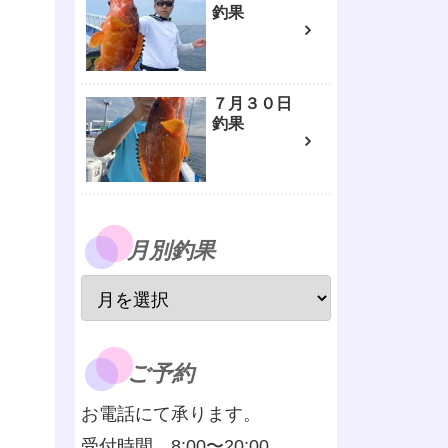
釣果
７月３０日
釣果
月別釣果
ご予約
お電話にて承ります。
受付時間 8:00〜20:00