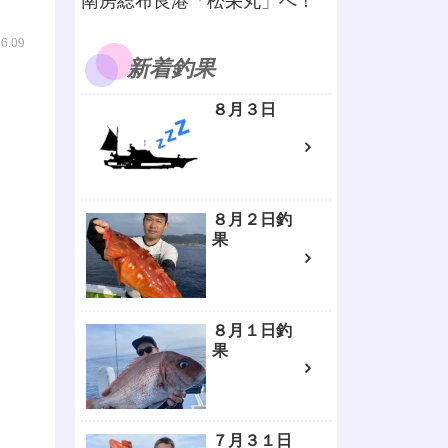
南房総布良港「松栄丸」へ！
06.09
新着釣果
８月３日
８月２日釣
果
８月１日釣
果
７月３１日