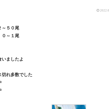
2022.
２～５０尾
０～１尾
食いましたよ
ス切れ多数でした
中
中