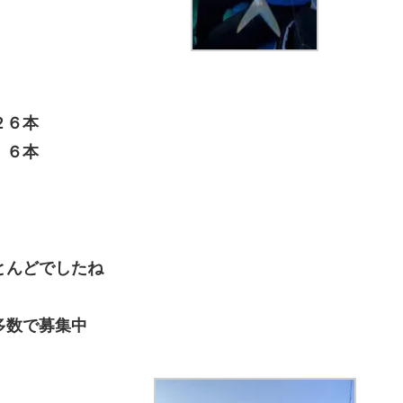
２６本
６本
とんどでしたね
多数で募集中