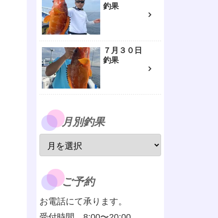
釣果
７月３０日
釣果
月別釣果
ご予約
お電話にて承ります。
受付時間 8:00〜20:00