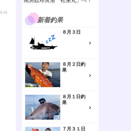
南房総布良港「松栄丸」へ！
06.10
新着釣果
８月３日
８月２日釣
果
８月１日釣
果
７月３１日