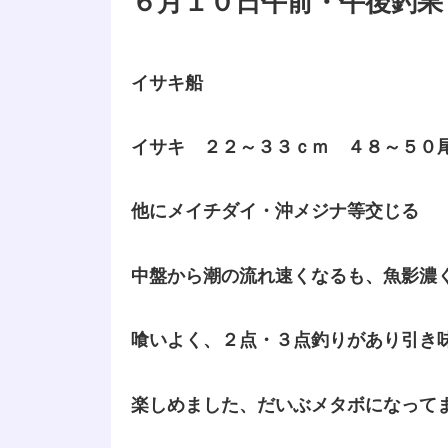
６月１０日午前・午後釣果
イサキ船
イサキ ２２～３３ｃｍ ４８～５０
他にメイチダイ・沖メジナ等交じる
中盤から潮の流れ速くなるも、魚影濃
喰いよく、２点・３点釣りがあり引き
楽しめました、だいぶメタボになって