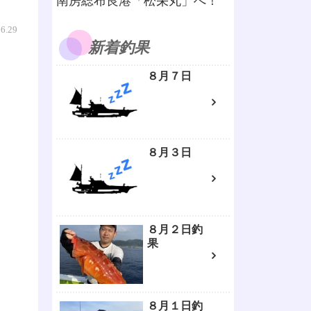
南房総布良港「松栄丸」へ！
06.29
新着釣果
８月７日
８月３日
８月２日釣
果
８月１日釣