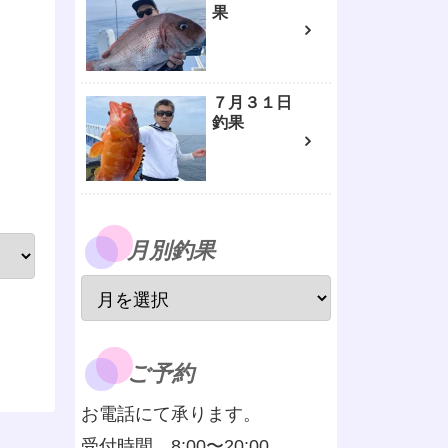
果
７月３１日
釣果
月別釣果
ご予約
お電話にて承ります。
受付時間 8:00〜20:00