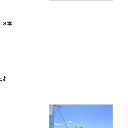
 ３本
たよ