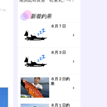
南房総布良港「松栄丸」へ！
07.31
新着釣果
８月７日
８月３日
８月２日釣
果
８月１日釣