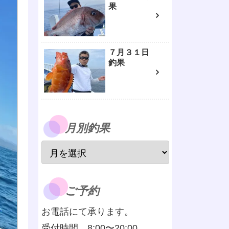
果
７月３１日
釣果
月別釣果
ご予約
お電話にて承ります。
受付時間 8:00〜20:00