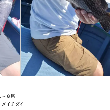
１～８尾
・メイチダイ