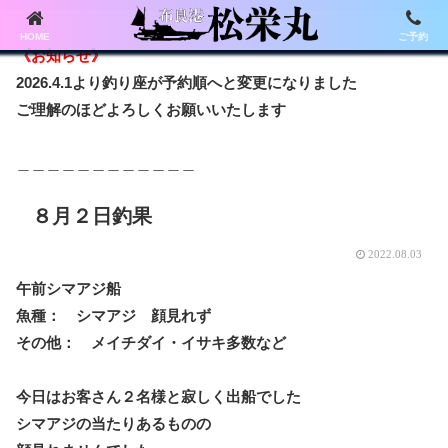
HOME
ご予約
《お知らせ》
2026.4.1より釣り座が予約順へと変更になりました
ご理解のほどよろしくお願いいたします
＿＿＿＿＿＿＿＿＿＿＿＿
８月２日釣果
2022.08.03
午前シマアジ船
魚種： シマアジ 顔見れず
その他： メイチダイ・イサキ多数など
今日はお客さん２名様と寂しく出船でした
シマアジの当たりあるものの