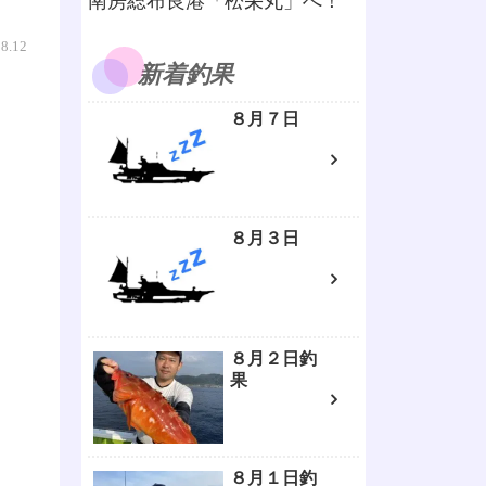
南房総布良港「松栄丸」へ！
08.12
新着釣果
８月７日
８月３日
８月２日釣
果
８月１日釣