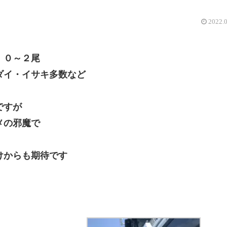
2022.
 ０～２尾
ダイ・イサキ多数など
ですが
メの邪魔で
けからも期待です