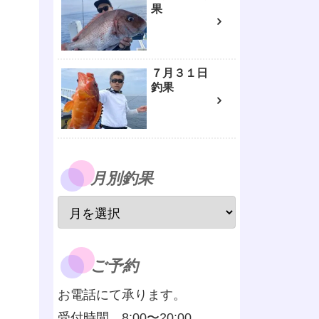
果
７月３１日
釣果
月別釣果
ご予約
お電話にて承ります。
受付時間 8:00〜20:00