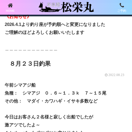
HOME
ご予約
《お知らせ》
2026.4.1より釣り座が予約順へと変更になりました
ご理解のほどよろしくお願いいたします
＿＿＿＿＿＿＿＿＿＿＿＿
８月２３日釣果
2022.08.23
午前シマアジ船
魚種： シマアジ ０．６～１．３ｋ ７～１５尾
その他： マダイ・カワハギ・イサキ多数など
今日はお客さん２名様と寂しく出船でしたが
激アツでしたよ～