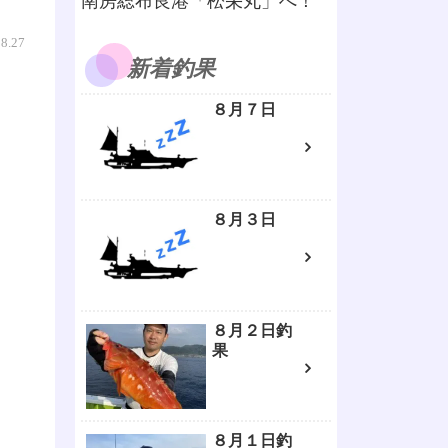
南房総布良港「松栄丸」へ！
08.27
新着釣果
８月７日
８月３日
８月２日釣
果
８月１日釣