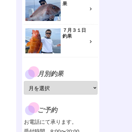
果
７月３１日
釣果
月別釣果
ご予約
お電話にて承ります。
受付時間 8:00〜20:00