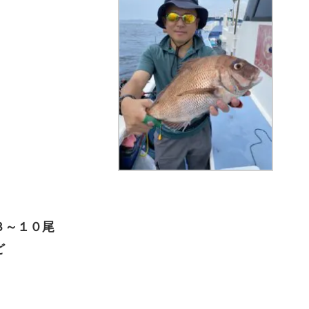
３～１０尾
ど