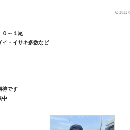
2022.
 ０～１尾
ダイ・イサキ多数など
期待です
集中