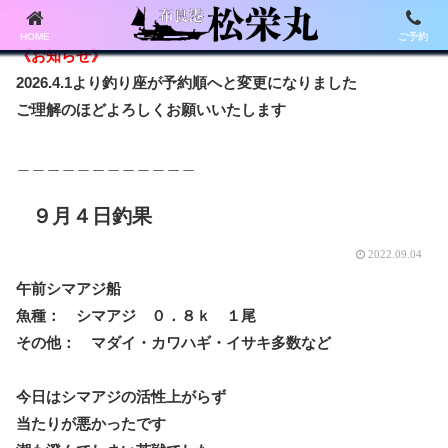
HOME
ご予約
《お知らせ》
2026.4.1より釣り座が予約順へと変更になりました
ご理解のほどよろしくお願いいたします
＿＿＿＿＿＿＿＿＿＿＿＿
９月４日釣果
2022.09.04
午前シマアジ船
魚種： シマアジ ０．８ｋ １尾
その他： マダイ・カワハギ・イサキ多数など
今日はシマアジの活性上がらず
当たりが悪かったです