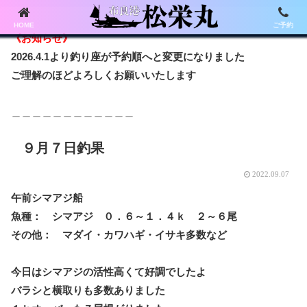
HOME
ご予約
《お知らせ》
2026.4.1より釣り座が予約順へと変更になりました
ご理解のほどよろしくお願いいたします
＿＿＿＿＿＿＿＿＿＿＿＿
９月７日釣果
2022.09.07
午前シマアジ船
魚種： シマアジ ０．６～１．４ｋ ２～６尾
その他： マダイ・カワハギ・イサキ多数など
今日はシマアジの活性高くて好調でしたよ
バラシと横取りも多数ありました