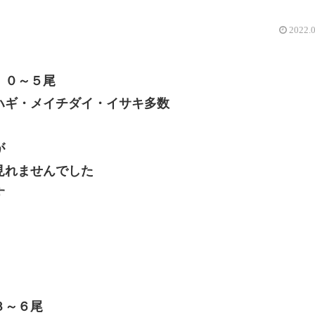
2022.
 ０～５尾
ハギ・メイチダイ・イサキ多数
が
見れませんでした
す
３～６尾