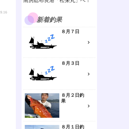
南房総布良港「松栄丸」へ！
09.16
新着釣果
８月７日
８月３日
８月２日釣
果
８月１日釣