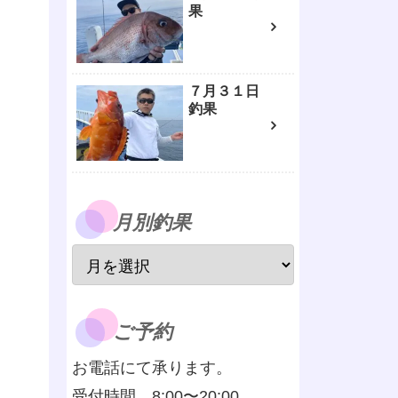
果
７月３１日
釣果
月別釣果
ご予約
お電話にて承ります。
受付時間 8:00〜20:00