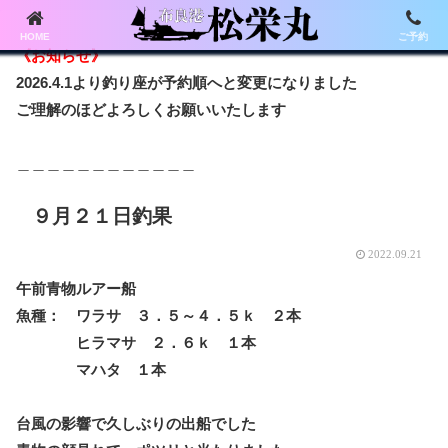
HOME
ご予約
《お知らせ》
2026.4.1より釣り座が予約順へと変更になりました
ご理解のほどよろしくお願いいたします
＿＿＿＿＿＿＿＿＿＿＿＿
９月２１日釣果
2022.09.21
午前青物ルアー船
魚種： ワラサ ３．５～４．５ｋ ２本
ヒラマサ ２．６ｋ １本
マハタ １本
台風の影響で久しぶりの出船でした