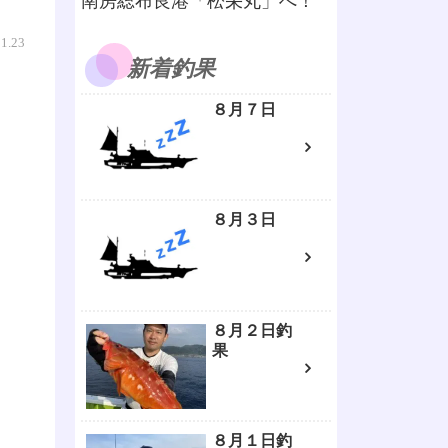
南房総布良港「松栄丸」へ！
01.23
新着釣果
８月７日
８月３日
８月２日釣
果
８月１日釣