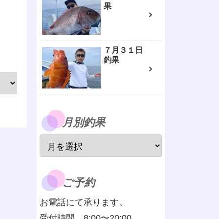
果
７月３１日
釣果
月別釣果
ご予約
お電話にて承ります。
受付時間 8:00〜20:00