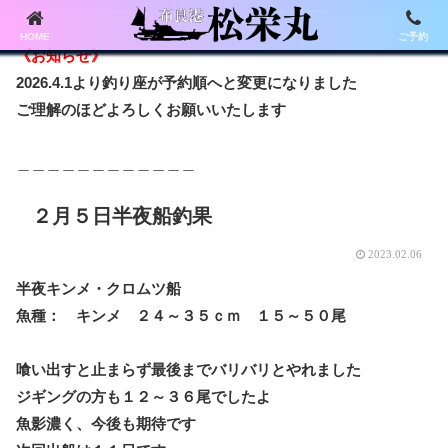
HOME
ご予約
《お知らせ》
2026.4.1より釣り座が予約順へと変更になりました
ご理解のほどよろしくお願いいたします
＿＿＿＿＿＿＿＿＿＿＿＿
２月５日半夜船釣果
2023.02.06
半夜キンメ・クロムツ船
魚種： キンメ ２４～３５ｃｍ １５～５０尾
喰い出すと止まらず最後までバリバリとやれました
ジギングの方も１２～３６尾でしたよ
魚影濃く、今後も期待です