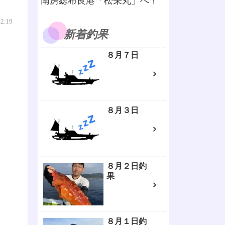
南房総布良港「松栄丸」へ！
02.19
新着釣果
８月７日
８月３日
８月２日釣
果
８月１日釣