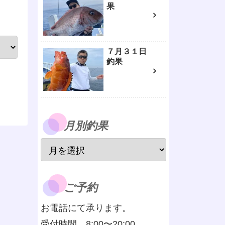
果
７月３１日
釣果
月別釣果
ご予約
お電話にて承ります。
受付時間 8:00〜20:00