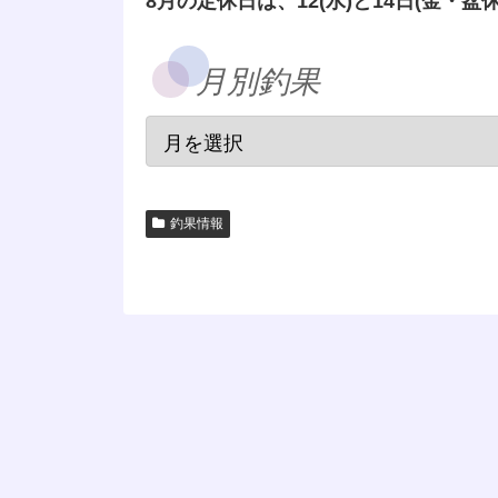
8月の定休日は、12(水)と14日(金・盆休
月別釣果
釣果情報