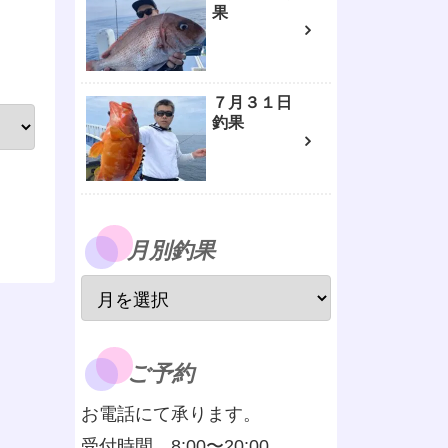
果
７月３１日
釣果
月別釣果
ご予約
お電話にて承ります。
受付時間 8:00〜20:00