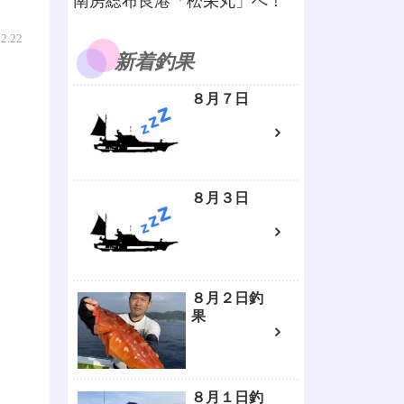
南房総布良港「松栄丸」へ！
02.22
新着釣果
８月７日
８月３日
８月２日釣
果
８月１日釣