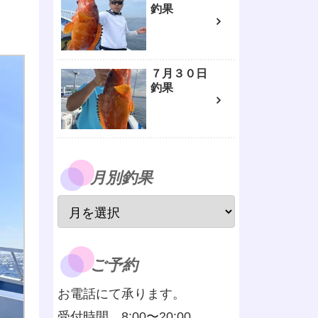
釣果
７月３０日
釣果
月別釣果
ご予約
お電話にて承ります。
受付時間 8:00〜20:00