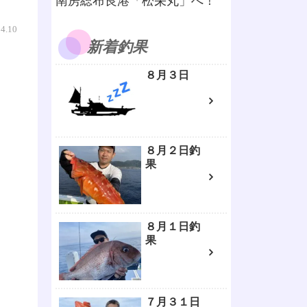
南房総布良港「松栄丸」へ！
04.10
新着釣果
８月３日
８月２日釣
果
８月１日釣
果
７月３１日