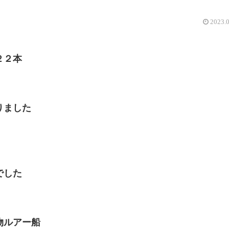
2023.
２２本
りました
でした
物ルアー船