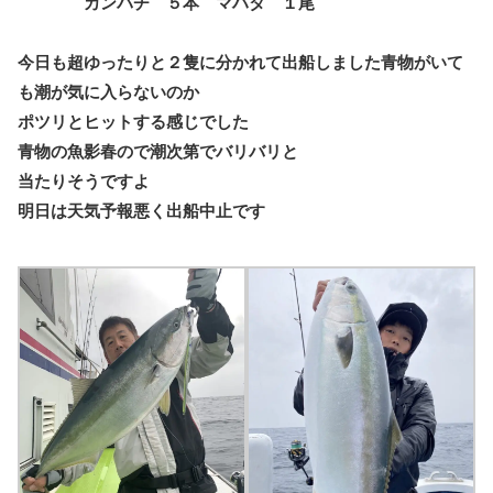
カンパチ ５本 マハタ １尾
今日も超ゆったりと２隻に分かれて出船しました青物がいて
も潮が気に入らないのか
ポツリとヒットする感じでした
青物の魚影春ので潮次第でバリバリと
当たりそうですよ
明日は天気予報悪く出船中止です