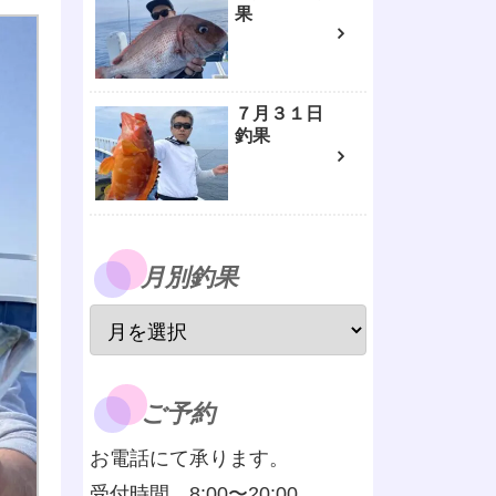
果
７月３１日
釣果
月別釣果
ご予約
お電話にて承ります。
受付時間 8:00〜20:00