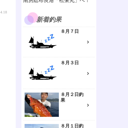
南房総布良港「松栄丸」へ！
04.18
新着釣果
８月７日
８月３日
８月２日釣
果
８月１日釣