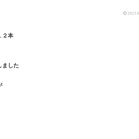
2023.
１２本
しました
が