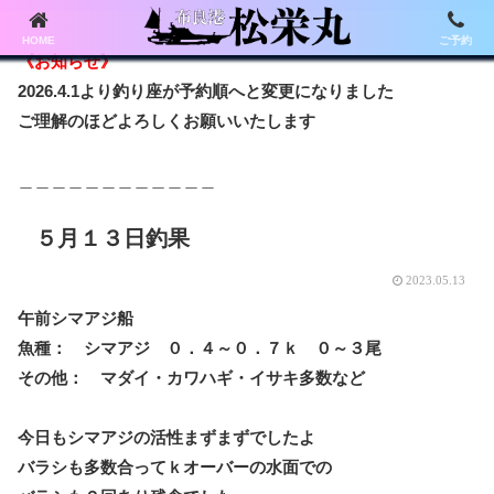
HOME
ご予約
《お知らせ》
2026.4.1より釣り座が予約順へと変更になりました
ご理解のほどよろしくお願いいたします
＿＿＿＿＿＿＿＿＿＿＿＿
５月１３日釣果
2023.05.13
午前シマアジ船
魚種： シマアジ ０．４～０．７ｋ ０～３尾
その他： マダイ・カワハギ・イサキ多数など
今日もシマアジの活性まずまずでしたよ
バラシも多数合ってｋオーバーの水面での