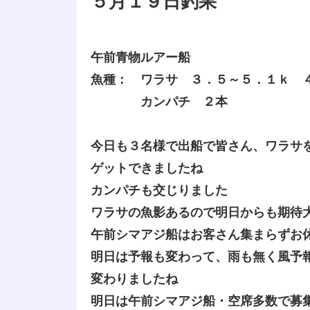
５月１９日釣果
午前青物ルアー船
魚種： ワラサ ３．５～５．１ｋ 
カンパチ ２本
今日も３名様で出船で皆さん、ワラサ
ゲットできましたね
カンパチも交じりました
ワラサの魚影あるので明日からも期待
午前シマアジ船はお客さん集まらずお
明日は予報も変わって、雨も無く風予
変わりましたね
明日は午前シマアジ船・空席多数で募