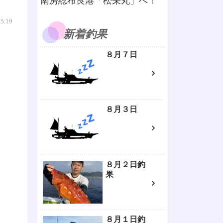
南房総布良港「松栄丸」へ！
05.19
新着釣果
８月７日
８月３日
８月２日釣
果
８月１日釣