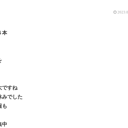
2023.
４本
を
大ですね
休みでした
報も
集中