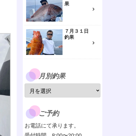
果
７月３１日
釣果
月別釣果
ご予約
お電話にて承ります。
受付時間 8:00〜20:00