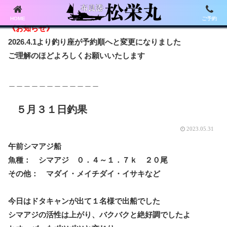
HOME
ご予約
《お知らせ》
2026.4.1より釣り座が予約順へと変更になりました
ご理解のほどよろしくお願いいたします
＿＿＿＿＿＿＿＿＿＿＿＿
５月３１日釣果
2023.05.31
午前シマアジ船
魚種： シマアジ ０．４～１．７ｋ ２０尾
その他： マダイ・メイチダイ・イサキなど
今日はドタキャンが出て１名様で出船でした
シマアジの活性は上がり、バクバクと絶好調でしたよ