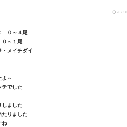
2023.
ｋ ０～４尾
０～１尾
サ・メイチダイ
たよ～
ッチでした
りしました
当たりました
すね