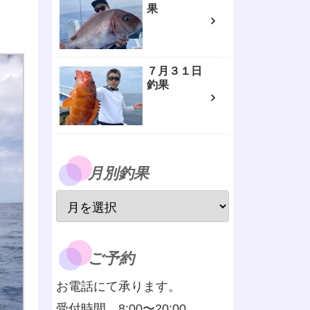
果
７月３１日
釣果
月別釣果
ご予約
お電話にて承ります。
受付時間 8:00〜20:00