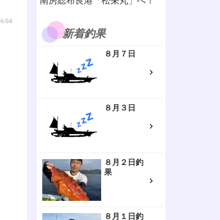
南房総布良港「松栄丸」へ！
06.04
新着釣果
８月７日
８月３日
８月２日釣
果
８月１日釣