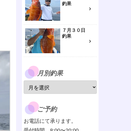
釣果
７月３０日
釣果
月別釣果
ご予約
お電話にて承ります。
受付時間 8:00〜20:00