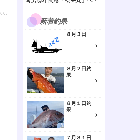
南房総布良港「松栄丸」へ！
06.07
新着釣果
８月３日
８月２日釣
果
８月１日釣
果
７月３１日