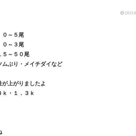
2023.
 ０～５尾
０～３尾
５～５０尾
ツムぶり・メイチダイなど
性が上がりましたよ
８ｋ・１．３ｋ
ね