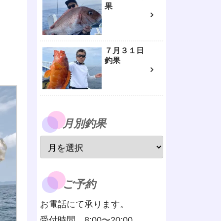
果
７月３１日
釣果
月別釣果
ご予約
お電話にて承ります。
受付時間 8:00〜20:00