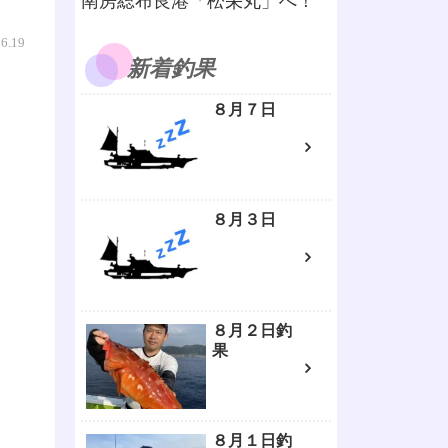
南房総布良港「松栄丸」へ！
06.19
新着釣果
８月７日
８月３日
８月２日釣
果
８月１日釣