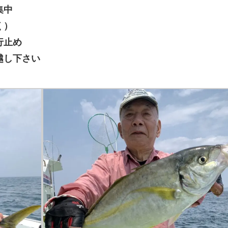
集中
く）
行止め
越し下さい