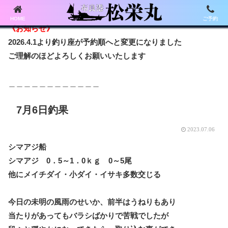
HOME
ご予約
《お知らせ》
2026.4.1より釣り座が予約順へと変更になりました
ご理解のほどよろしくお願いいたします
＿＿＿＿＿＿＿＿＿＿＿＿
7月6日釣果
2023.07.06
シマアジ船
シマアジ 0．5～1．0ｋｇ 0～5尾
他にメイチダイ・小ダイ・イサキ多数交じる
今日の未明の風雨のせいか、前半はうねりもあり
当たりがあってもバラシばかりで苦戦でしたが