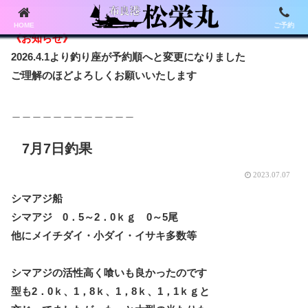
HOME
ご予約
《お知らせ》
2026.4.1より釣り座が予約順へと変更になりました
ご理解のほどよろしくお願いいたします
＿＿＿＿＿＿＿＿＿＿＿＿
7月7日釣果
2023.07.07
シマアジ船
シマアジ 0．5～2．0ｋｇ 0～5尾
他にメイチダイ・小ダイ・イサキ多数等
シマアジの活性高く喰いも良かったのです
型も2．0ｋ、1，8ｋ、1，8ｋ、1，1ｋｇと