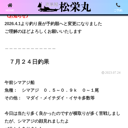
HOME
ご予約
《お知らせ》
2026.4.1より釣り座が予約順へと変更になりました
ご理解のほどよろしくお願いいたします
＿＿＿＿＿＿＿＿＿＿＿＿
７月２４日釣果
2023.07.24
午前シマアジ船
魚種： シマアジ ０．５～０．９ｋ ０～１尾
その他： マダイ・メイチダイ・イサキ多数等
今日は当たり多く良かったのですが横取りが多く苦戦しまし
たが、
シマアジの顔見れましたよ