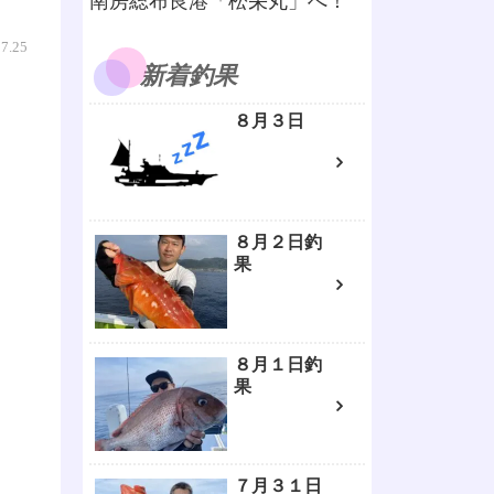
南房総布良港「松栄丸」へ！
07.25
新着釣果
８月３日
８月２日釣
果
８月１日釣
果
７月３１日