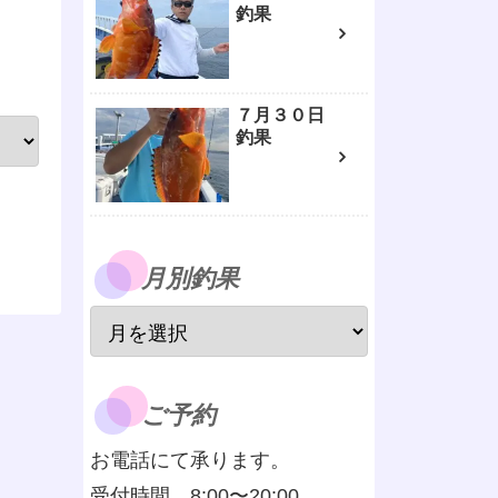
釣果
７月３０日
釣果
月別釣果
ご予約
お電話にて承ります。
受付時間 8:00〜20:00