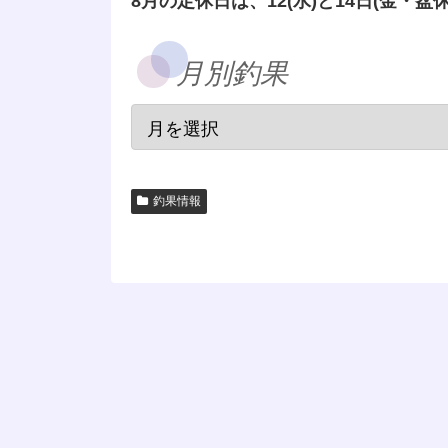
8月の定休日は、12(水)と14日(金・盆休
月別釣果
釣果情報