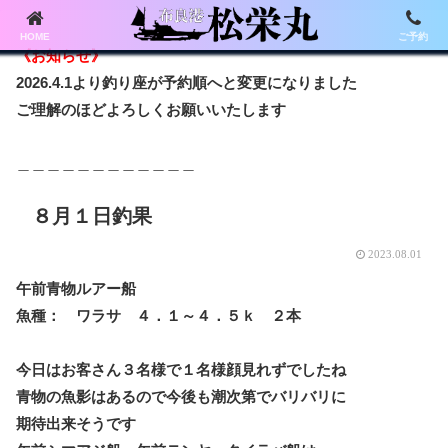
HOME
ご予約
《お知らせ》
2026.4.1より釣り座が予約順へと変更になりました
ご理解のほどよろしくお願いいたします
＿＿＿＿＿＿＿＿＿＿＿＿
８月１日釣果
2023.08.01
午前青物ルアー船
魚種： ワラサ ４．１～４．５ｋ ２本
今日はお客さん３名様で１名様顔見れずでしたね
青物の魚影はあるので今後も潮次第でバリバリに
期待出来そうです