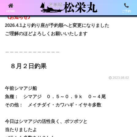
HOME
ご予約
《お知らせ》
2026.4.1より釣り座が予約順へと変更になりました
ご理解のほどよろしくお願いいたします
＿＿＿＿＿＿＿＿＿＿＿＿
８月２日釣果
2023.08.02
午前シマアジ船
魚種： シマアジ ０．５～０．９ｋ ０～４尾
その他： メイチダイ・カワハギ・イサキ多数
今日はシマアジの活性良く、ポツポツと
当たりましたよ