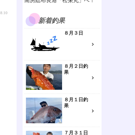
南房総布良港「松栄丸」へ！
08.10
新着釣果
８月３日
８月２日釣
果
８月１日釣
果
７月３１日