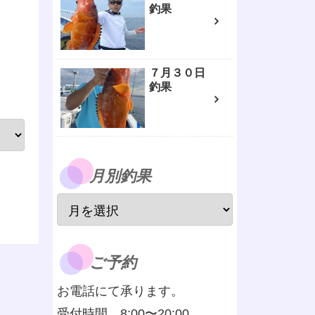
釣果
７月３０日
釣果
月別釣果
ご予約
お電話にて承ります。
受付時間 8:00〜20:00