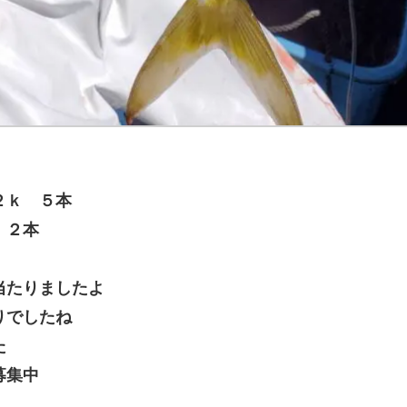
２ｋ ５本
２本
当たりましたよ
りでしたね
た
募集中