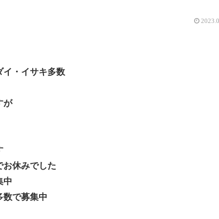
2023.
ダイ・イサキ多数
すが
す
でお休みでした
集中
数で募集中