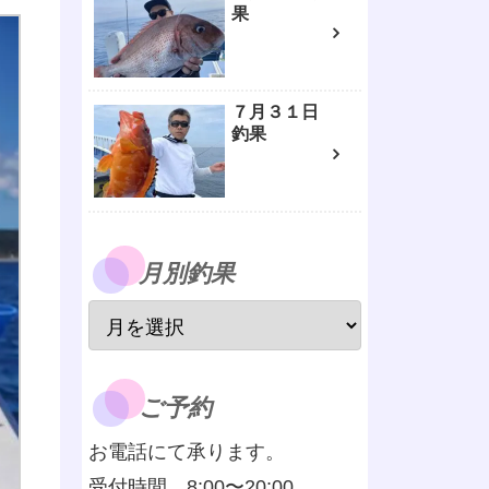
果
７月３１日
釣果
月別釣果
ご予約
お電話にて承ります。
受付時間 8:00〜20:00