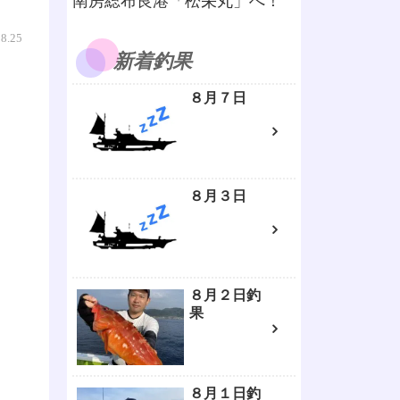
南房総布良港「松栄丸」へ！
08.25
新着釣果
８月７日
８月３日
８月２日釣
果
８月１日釣