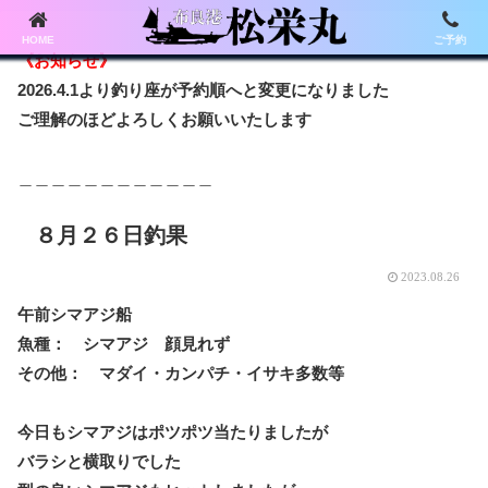
HOME
ご予約
《お知らせ》
2026.4.1より釣り座が予約順へと変更になりました
ご理解のほどよろしくお願いいたします
＿＿＿＿＿＿＿＿＿＿＿＿
８月２６日釣果
2023.08.26
午前シマアジ船
魚種： シマアジ 顔見れず
その他： マダイ・カンパチ・イサキ多数等
今日もシマアジはポツポツ当たりましたが
バラシと横取りでした