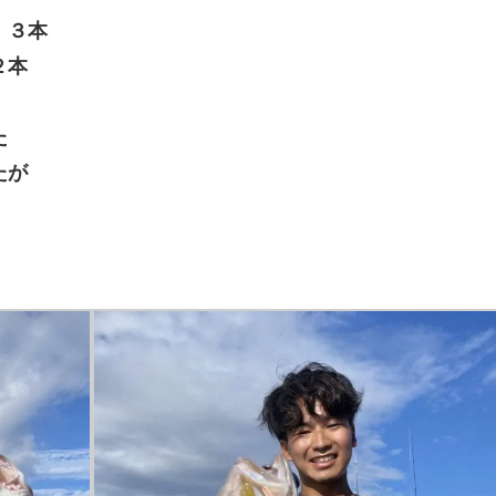
 ３本
２本
た
たが