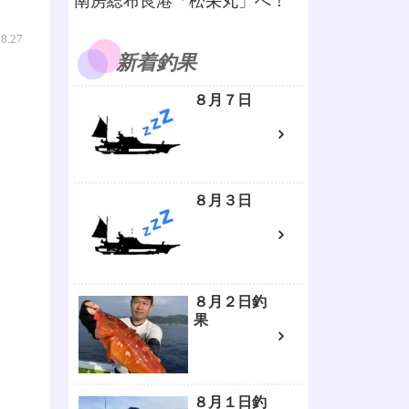
南房総布良港「松栄丸」へ！
08.27
新着釣果
８月７日
８月３日
８月２日釣
果
８月１日釣