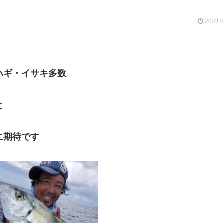
2023.
ハギ・イサキ多数
と
に期待です