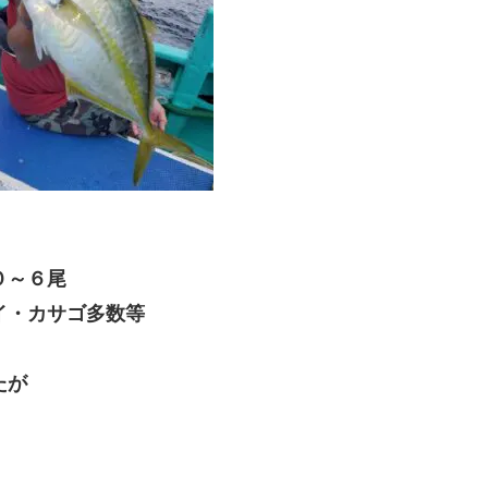
０～６尾
イ・カサゴ多数等
たが