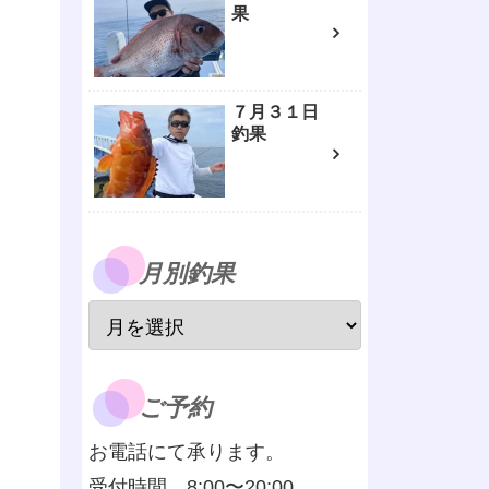
果
７月３１日
釣果
月別釣果
ご予約
お電話にて承ります。
受付時間 8:00〜20:00