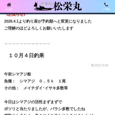
HOME
ご予約
《お知らせ》
2026.4.1より釣り座が予約順へと変更になりました
ご理解のほどよろしくお願いいたします
＿＿＿＿＿＿＿＿＿＿＿＿
１０月４日釣果
2023.10.04
午前シマアジ船
魚種： シマアジ ０．５ｋ １尾
その他： メイチダイ･イサキ多数等
今日はシマアジの活性まずまずで
ポツリと当たりましたが、バラシ多数でしたね