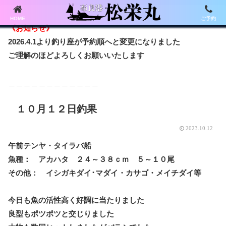
HOME
ご予約
《お知らせ》
2026.4.1より釣り座が予約順へと変更になりました
ご理解のほどよろしくお願いいたします
＿＿＿＿＿＿＿＿＿＿＿＿
１０月１２日釣果
2023.10.12
午前テンヤ・タイラバ船
魚種： アカハタ ２４～３８ｃｍ ５～１０尾
その他： イシガキダイ･マダイ・カサゴ・メイチダイ等
今日も魚の活性高く好調に当たりました
良型もポツポツと交じりました