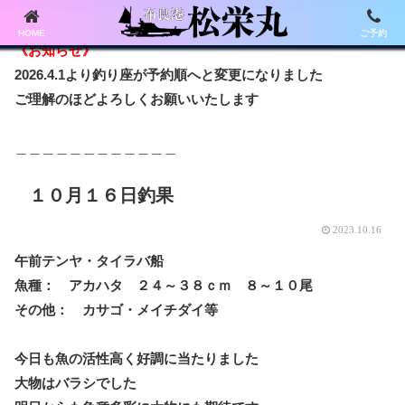
HOME
ご予約
《お知らせ》
2026.4.1より釣り座が予約順へと変更になりました
ご理解のほどよろしくお願いいたします
＿＿＿＿＿＿＿＿＿＿＿＿
１０月１６日釣果
2023.10.16
午前テンヤ・タイラバ船
魚種： アカハタ ２４～３８ｃｍ ８～１０尾
その他： カサゴ・メイチダイ等
今日も魚の活性高く好調に当たりました
大物はバラシでした